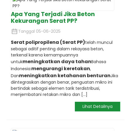
Apa Yang Terjadi Jika Beton
Kekurangan Serat PP?
Tanggal 05-06-2025
Serat polipropilena (Serat PP)
telah muncul
sebagai aditif penting dalam rekayasa beton,
terkenal karena kemampuannya
meningkatkan daya tahan
untuk
Bahasa
mengurangi keretakan
Indonesia:
,
meningkatkan ketahanan benturan
Dan
Jika
diintegrasikan dengan benar, penguatan mikro ini
bertindak sebagai elemen tarik terdistribusi,
menjembatani retakan mikro dan [...]
Lihat Detailnya