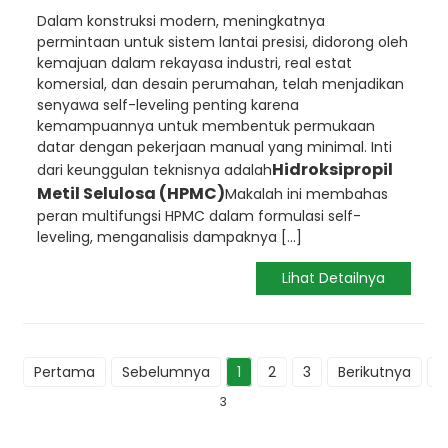
Dalam konstruksi modern, meningkatnya
permintaan untuk sistem lantai presisi, didorong oleh
kemajuan dalam rekayasa industri, real estat
komersial, dan desain perumahan, telah menjadikan
senyawa self-leveling penting karena
kemampuannya untuk membentuk permukaan
datar dengan pekerjaan manual yang minimal. Inti
Hidroksipropil
dari keunggulan teknisnya adalah
Metil Selulosa (HPMC)
Makalah ini membahas
peran multifungsi HPMC dalam formulasi self-
leveling, menganalisis dampaknya [...]
Lihat Detailnya
Pertama
Sebelumnya
1
2
3
Berikutnya
T
3