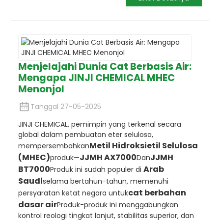
Menjelajahi Dunia Cat Berbasis Air:
Mengapa JINJI CHEMICAL MHEC
Menonjol
Tanggal 27-05-2025
JINJI CHEMICAL, pemimpin yang terkenal secara
global dalam pembuatan eter selulosa,
Metil Hidroksietil Selulosa
mempersembahkan
(MHEC)
JJMH AX7000
JJMH
produk—
Dan
BT7000
Arab
Produk ini sudah populer di
Saudi
selama bertahun-tahun, memenuhi
cat berbahan
persyaratan ketat negara untuk
dasar air
Produk-produk ini menggabungkan
kontrol reologi tingkat lanjut, stabilitas superior, dan