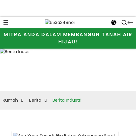
Mari kita
MITRA ANDA DALAM MEMBANGUN TANAH AIR
ketahui
HIJAU!
Berita
informasi lebih
Industri
lanjut tentang
JINJI CHEMICAL
dan selulosa
Rumah
Berita
Berita Industri
eter