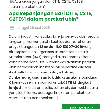
Apa kepanjangan dari C1TE, C2TE,
C2TES1 dalam perekat ubin?
Tanggal 28 Mei 2025
Dalam industri konstruksi, kinerja perekat ubin secara
langsung memengaruhi kualitas dan ketahanan
proyek bangunan.
Standar ISO 13007-2010
yang
ditetapkan oleh Organisasi Internasional untuk
Standardisasi (ISO) menyediakan kerangka kerja
yang berwenang untuk mengklasifikasikan perekat
ubin berdasarkan indikator inti seperti
kekuatan
ikatan
Bahasa Indonesia:
daya tahan
,
Dan
kemungkinan untuk dilaksanakan
. Dari
dasar
C1
perekat semen normal untuk
C2TES2 tingkat
lanjut
formulasi anti selip, tahan air, dan waktu buka
yang lebih lama, berbagai tingkatan perekat ubin
memerlukan pencocokan
[...]
Lihat Detailnya